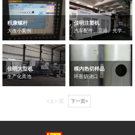
积康螺杆
佳明注塑机
大改小案例
汽车配件、卫浴、光学等案例
佳明大型机
模内热切样品
生产化粪池
环形切浇口
<上一页
下一页>